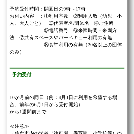
予約受付時間：開園日の9時～17時
お伺い内容 ：①利用室数 ②利用人数（幼児、小
人、大人ごと） ③代表者名/団体名 ④ご住所
⑤電話番号 ⑥来園時間・来園方
法 ⑦共有スペースやバーベキュー利用の有無
⑧食堂利用の有無（20名以上の団体
のみ）
予約受付
10か月前の同日（例：4月1日に利用を希望する場
合、前年の6月1日から受付開始）
から1週間前まで
≪注意≫
・佐倉市内の学校（幼稚園、保育園、小学校等）の