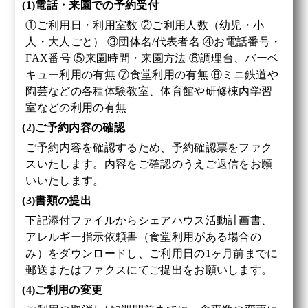
(1)電話・来園での予約受付
①ご利用日・利用室数 ②ご利用人数（幼児・小
人・大人ごと） ③団体名/代表者名 ④お電話番号・
FAX番号 ⑤来園時間・来園方法 ⑥調理台、バーベ
キュー利用の有無 ⑦食堂利用の有無 ⑧ミニ鉄道や
陶芸などの各種体験教室、体育館や研修棟内学習
室などの利用の有無
(2)ご予約内容の確認
ご予約内容を確認するため、予約確認票をファク
スいたします。内容をご確認のうえご返信をお願
いいたします。
(3)書類の提出
下記添付ファイルからシェアハウス活動計画書、
アレルギー指示依頼書（食堂利用がある場合の
み）をダウンロードし、ご利用日の1ヶ月前までに
郵送またはファクスにてご提出をお願いします。
(4)ご利用の変更