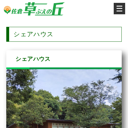
メ
ニ
ュ
ー
を
開
シェアハウス
く
シェアハウス